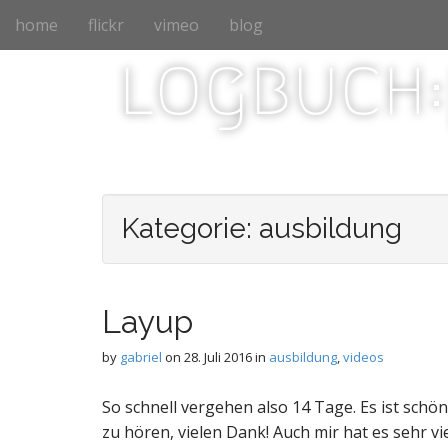
M
S
home
flickr
vimeo
blog
k
a
i
logbuch:
i
p
n
t
m
o
e
c
n
o
n
u
t
Kategorie: ausbildung
e
n
t
Layup
by
gabriel
on
28. Juli 2016
in
ausbildung
,
videos
So schnell vergehen also 14 Tage. Es ist schö
zu hören, vielen Dank! Auch mir hat es sehr v