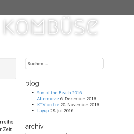
r kombüse
S
u
c
h
blog
e
n
Sun of the Beach 2016
n
Aftermovie
6. Dezember 2016
a
KTV on fire
20. November 2016
c
Layup
28. Juli 2016
h
:
rreihe
archiv
r Zeit