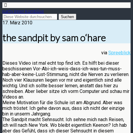
party inner kombüse
17. März 2010
the sandpit by sam o‘hare
via
Spreeblick
Dieses Video ist mal echt top find ich. Es hilft bei dieser
beschissenen Vor-Abi-ich-weis-dass-ich-was-tun-muss-
hab-aber-keine-Lust-Stimmung, nicht die Nerven zu verlieren.
Noch vier Klausuren liegen vor mir und eigentlich sind alle
wichtig. Und ich sollte besser lernen, anstatt das hier zu
schreiben. Aber lieber sitze ich vorm Computer und schau mir
Videos an.
Meine Motivation für die Schule ist am Abgrund. Aber was
mich tröstet: Ich gehe davon aus, dass ich nicht der einzige
bin in unserm Jahrgang.
The Sandpit macht Sehnsucht. Ich sehne mich nach Reisen,
ich will nach New York. Wo bleibt eigentlich Keenon? Ich hab
aber das Gefühl, dass ich dieser Sehnsucht in diesem