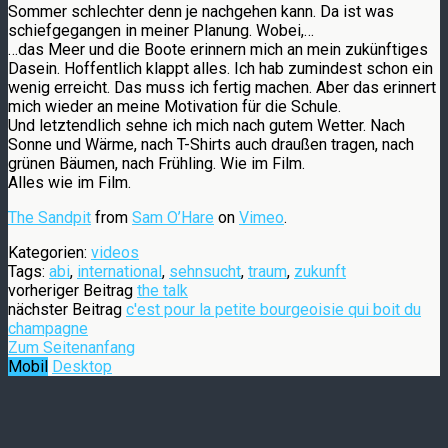
Sommer schlechter denn je nachgehen kann. Da ist was
schiefgegangen in meiner Planung. Wobei,…
…das Meer und die Boote erinnern mich an mein zukünftiges
Dasein. Hoffentlich klappt alles. Ich hab zumindest schon ein
wenig erreicht. Das muss ich fertig machen. Aber das erinnert
mich wieder an meine Motivation für die Schule.
Und letztendlich sehne ich mich nach gutem Wetter. Nach
Sonne und Wärme, nach T-Shirts auch draußen tragen, nach
grünen Bäumen, nach Frühling. Wie im Film.
Alles wie im Film.
The Sandpit
from
Sam O’Hare
on
Vimeo
.
Kategorien:
videos
Tags:
abi
,
international
,
sehnsucht
,
traum
,
zukunft
vorheriger Beitrag
the talk
nächster Beitrag
c'est pour la petite bourgeoisie qui boit du
champagne
Zum Seitenanfang
Mobil
Desktop